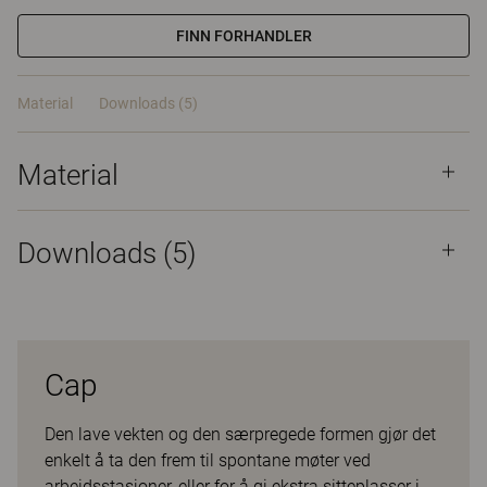
FINN FORHANDLER
Material
Downloads (5)
Material
Downloads (
5
)
Cap
Den lave vekten og den særpregede formen gjør det
enkelt å ta den frem til spontane møter ved
arbeidsstasjoner, eller for å gi ekstra sitteplasser i