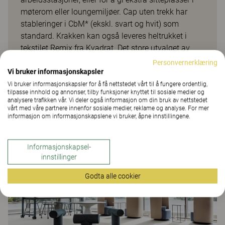
møterom eller loungemiljøer. Cap uten trekk har
stableringer i CbM* (ekskl. svart og hvit) som
standard. Krakken kan også leveres heltrukket i
tekstilet Remix fra Kvadrat. Det store utvalget av
farger gjør det lett å tilpasse den til alle miljøer. En
Personvernerklæring
Vi bruker informasjonskapsler
stablevogn er tilgjengelig som tilleggsutstyr. *CbM =
beige, sennepsgul, støvrosa, rustrød, burgunderrød,
Vi bruker informasjonskapsler for å få nettstedet vårt til å fungere ordentlig,
tilpasse innhold og annonser, tilby funksjoner knyttet til sosiale medier og
blågrå, grønn, grå, mørkegrå.
analysere trafikken vår. Vi deler også informasjon om din bruk av nettstedet
vårt med våre partnere innenfor sosiale medier, reklame og analyse. For mer
informasjon om informasjonskapslene vi bruker, åpne innstillingene.
Kundeprosjekter
Informasjonskapsel-
innstillinger
Godta alle cookier