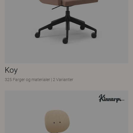
Koy
325 Farger og materialer
|
2 Varianter