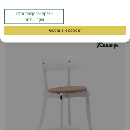
Fields
Informasjonskapsel-
Fields benker
innstillinger
204 Farger og materialer
|
6 Varianter
Godta alle cookier