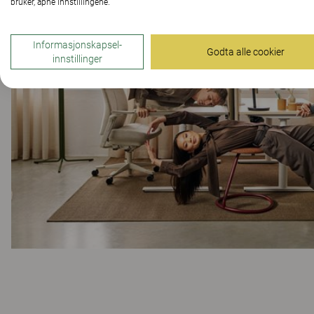
bruker, åpne innstillingene.
Informasjonskapsel-
Godta alle cookier
innstillinger