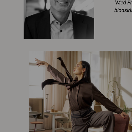
"Med Fr
blodsir