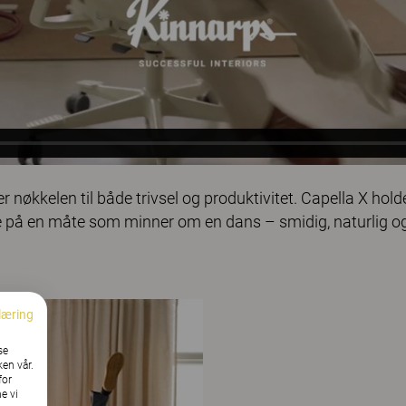
r nøkkelen til både trivsel og produktivitet. Capella X hold
 på en måte som minner om en dans – smidig, naturlig o
læring
se
ken vår.
for
e vi