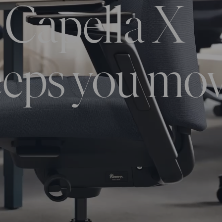
Capella X
eps you mov