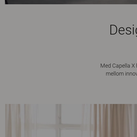
Desi
Med Capella X h
mellom innova