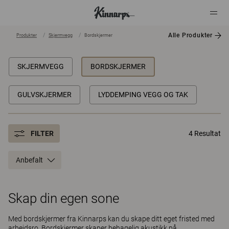
Alle Produkter
Produkter
Skjermvegg
Bordskjermer
?
?
SKJERMVEGG
BORDSKJERMER
GULVSKJERMER
LYDDEMPING VEGG OG TAK
FILTER
4 Resultat
Anbefalt
Skap din egen sone
Med bordskjermer fra Kinnarps kan du skape ditt eget fristed med
arbeidsro. Bordskjermer skaper behagelig akustikk på