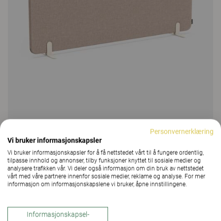
Vibe
Personvernerklæring
Vi bruker informasjonskapsler
Vibe Light skrivebordsavdeler
Vi bruker informasjonskapsler for å få nettstedet vårt til å fungere ordentlig,
129 Farger og materialer
|
8 Varianter
tilpasse innhold og annonser, tilby funksjoner knyttet til sosiale medier og
analysere trafikken vår. Vi deler også informasjon om din bruk av nettstedet
vårt med våre partnere innenfor sosiale medier, reklame og analyse. For mer
informasjon om informasjonskapslene vi bruker, åpne innstillingene.
Informasjonskapsel-