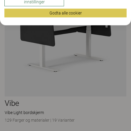
innstillinger
Godta alle cookier
Vibe
Vibe Light bordskjerm
129 Farger og materialer
|
19 Varianter