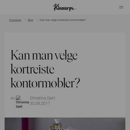
Kunnskap
Blog
Kan man velge kortreiste kontormøbler?
?
?
Kan man velge
kortreiste
kontormøbler?
Av:
Christina Dahl
30.08.2017