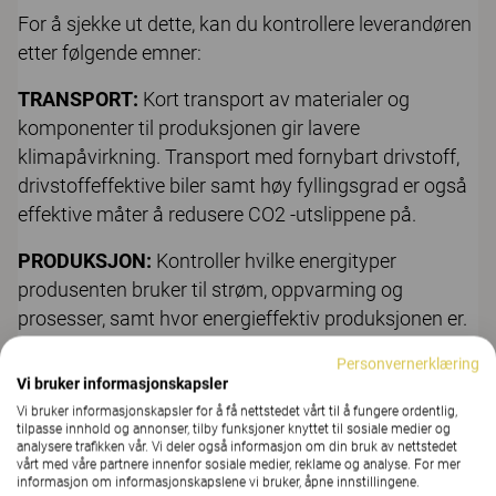
For å sjekke ut dette, kan du kontrollere leverandøren
etter følgende emner:
TRANSPORT:
Kort transport av materialer og
komponenter til produksjonen gir lavere
klimapåvirkning. Transport med fornybart drivstoff,
drivstoffeffektive biler samt høy fyllingsgrad er også
effektive måter å redusere CO2 -utslippene på.
PRODUKSJON:
Kontroller hvilke energityper
produsenten bruker til strøm, oppvarming og
prosesser, samt hvor energieffektiv produksjonen er.
Energitypene bør være fossilfrie og fornybare.
Personvernerklæring
Vi bruker informasjonskapsler
MATERIALVALG:
Velg gjerne tre, som er et fornybart
Vi bruker informasjonskapsler for å få nettstedet vårt til å fungere ordentlig,
materiale med lav klimapåvirkning, gjennom hele
tilpasse innhold og annonser, tilby funksjoner knyttet til sosiale medier og
analysere trafikken vår. Vi deler også informasjon om din bruk av nettstedet
verdikjeden.
vårt med våre partnere innenfor sosiale medier, reklame og analyse. For mer
informasjon om informasjonskapslene vi bruker, åpne innstillingene.