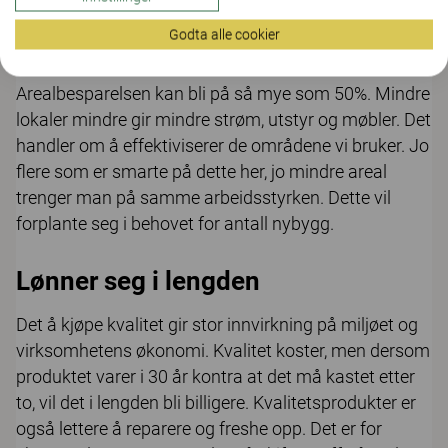
lokalene på en mer fleksibel måte, er også en måte å
Godta alle cookier
tenke grønt på.
Arealbesparelsen kan bli på så mye som 50%. Mindre
lokaler mindre gir mindre strøm, utstyr og møbler. Det
handler om å effektiviserer de områdene vi bruker. Jo
flere som er smarte på dette her, jo mindre areal
trenger man på samme arbeidsstyrken. Dette vil
forplante seg i behovet for antall nybygg.
Lønner seg i lengden
Det å kjøpe kvalitet gir stor innvirkning på miljøet og
virksomhetens økonomi. Kvalitet koster, men dersom
produktet varer i 30 år kontra at det må kastet etter
to, vil det i lengden bli billigere. Kvalitetsprodukter er
også lettere å reparere og freshe opp. Det er for