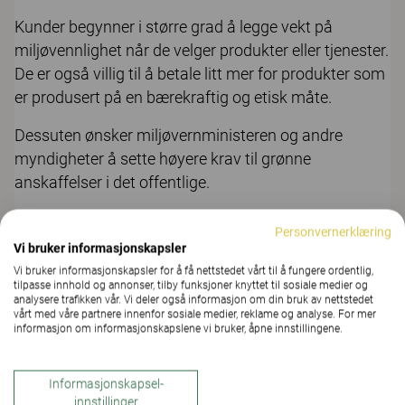
Kunder begynner i større grad å legge vekt på
miljøvennlighet når de velger produkter eller tjenester.
De er også villig til å betale litt mer for produkter som
er produsert på en bærekraftig og etisk måte.
Dessuten ønsker miljøvernministeren og andre
myndigheter å sette høyere krav til grønne
anskaffelser i det offentlige.
En virksomhet med «grønn» profil vil skille seg
Personvernerklæring
positivt fra konkurrentene og fremstå som en mer
Vi bruker informasjonskapsler
seriøs og fremtidsrettet virksomhet.
Vi bruker informasjonskapsler for å få nettstedet vårt til å fungere ordentlig,
tilpasse innhold og annonser, tilby funksjoner knyttet til sosiale medier og
analysere trafikken vår. Vi deler også informasjon om din bruk av nettstedet
Gir arealbesparelser
vårt med våre partnere innenfor sosiale medier, reklame og analyse. For mer
informasjon om informasjonskapslene vi bruker, åpne innstillingene.
Mange virksomheter har for store lokaler. De ansatte
har da gjerne hvert sitt cellekontor, selv om de ikke
Informasjonskapsel-
innstillinger
utnytter det mer enn halve dagen. Det å bruke