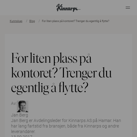
Kunnskap
Blog
For liten plass på kontoret? Trenger du egentlig å flytte?
?
?
For liten plass på
kontoret? Trenger du
egentlig å flytte?
Av:
Jan Berg
Jan Berg er Avdelingsleder for Kinnarps AS på Hamar. Han
har lang fartstid fra bransjen, både fra Kinnarps og andre
leverandører.