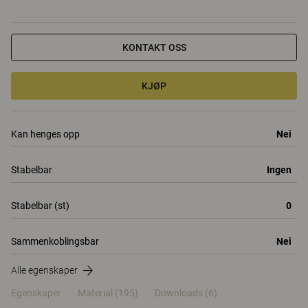
KONTAKT OSS
KJØP
Kan henges opp
Nei
Stabelbar
Ingen
Stabelbar (st)
0
Sammenkoblingsbar
Nei
Alle egenskaper
Egenskaper
Material
(195)
Downloads (6)