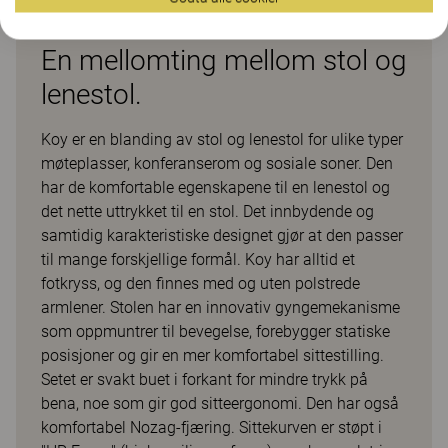
En mellomting mellom stol og
lenestol.
Koy er en blanding av stol og lenestol for ulike typer
møteplasser, konferanserom og sosiale soner. Den
har de komfortable egenskapene til en lenestol og
det nette uttrykket til en stol. Det innbydende og
samtidig karakteristiske designet gjør at den passer
til mange forskjellige formål. Koy har alltid et
fotkryss, og den finnes med og uten polstrede
armlener. Stolen har en innovativ gyngemekanisme
som oppmuntrer til bevegelse, forebygger statiske
posisjoner og gir en mer komfortabel sittestilling.
Setet er svakt buet i forkant for mindre trykk på
bena, noe som gir god sitteergonomi. Den har også
komfortabel Nozag-fjæring. Sittekurven er støpt i