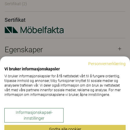
Sertifikat (
2
)
Sertifikat
Egenskaper
Personvernerklæring
Material
(195)
Vi bruker informasjonskapsler
Vi bruker informasjonskapsler for å få nettstedet vårt til å fungere ordentlig,
tilpasse innhold og annonser, tilby funksjoner knyttet til sosiale medier og
analysere trafikken vår. Vi deler også informasjon om din bruk av nettstedet
Downloads (
6
)
vårt med våre partnere innenfor sosiale medier, reklame og analyse. For mer
informasjon om informasjonskapslene vi bruker, åpne innstillingene.
Sertifikat (
2
)
Informasjonskapsel-
innstillinger
Godta alle cookier