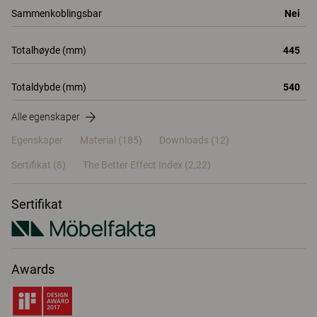
Sammenkoblingsbar
Nei
Totalhøyde (mm)
445
Totaldybde (mm)
540
Alle egenskaper
Egenskaper
Material
(185)
Downloads (12)
Sertifikat (
8
)
The Better Effect Index (2,22)
Sertifikat
Awards