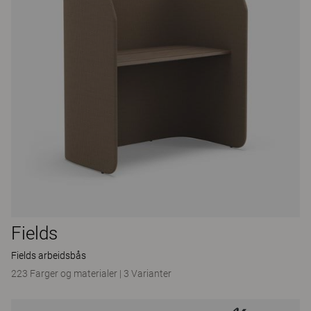
Fields
Fields arbeidsbås
223 Farger og materialer
|
3 Varianter