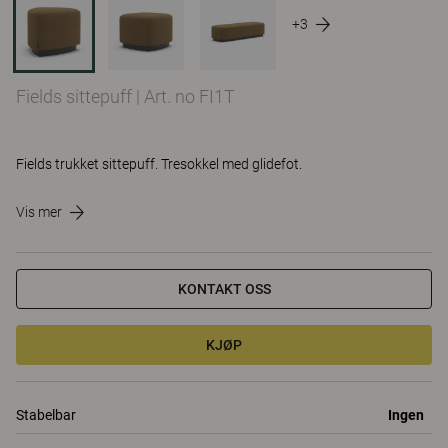
+3
Fields sittepuff
|
Art. no FI1T
Fields trukket sittepuff. Tresokkel med glidefot.
Vis mer
KONTAKT OSS
KJØP
Stabelbar
Ingen