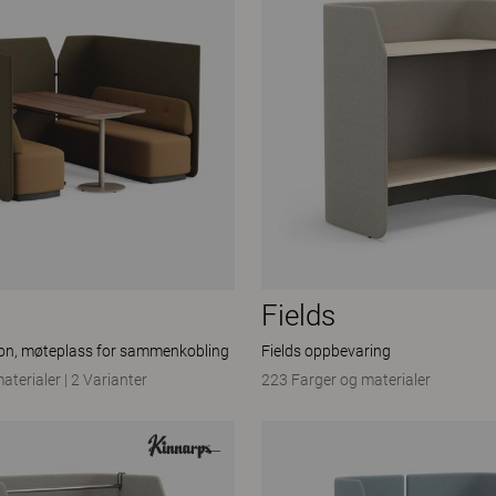
Fields
ion, møteplass for sammenkobling
Fields oppbevaring
aterialer
|
2 Varianter
223 Farger og materialer