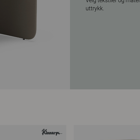
Velg tekstiler og mater
uttrykk.