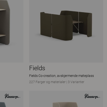
Fields
Fields Co-creation, avskjermende møteplass
227 Farger og materialer
|
3 Varianter