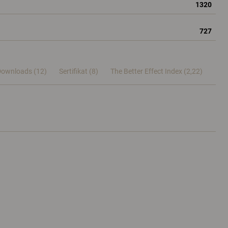
1320
727
Downloads (12)
Sertifikat (
8
)
The Better Effect Index (2,22)