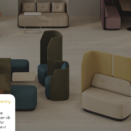
læring
se
ken vår.
for
e vi