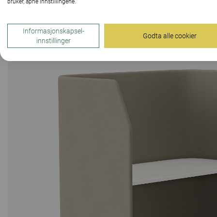
bruker, åpne innstillingene.
Informasjonskapsel-
Godta alle cookier
innstillinger