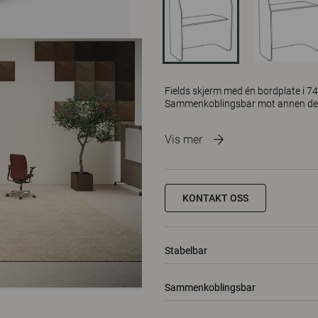
Fields skjerm med én bordplate i 740
Sammenkoblingsbar mot annen del me
Vis mer
KONTAKT OSS
Stabelbar
Sammenkoblingsbar