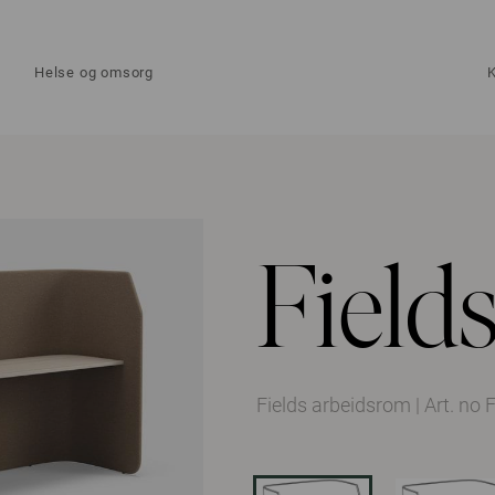
Helse og omsorg
Field
Fields arbeidsrom
|
Art. no