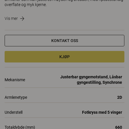
overflate og myk kjerne.
Vis mer
KONTAKT OSS
KJØP
Justerbar gyngemotstand, Låsbar
Mekanisme
gyngestilling, Synchrone
Armlenetype
2D
Understell
Fotkryss med 5 vinger
Totaldybde (mm)
660