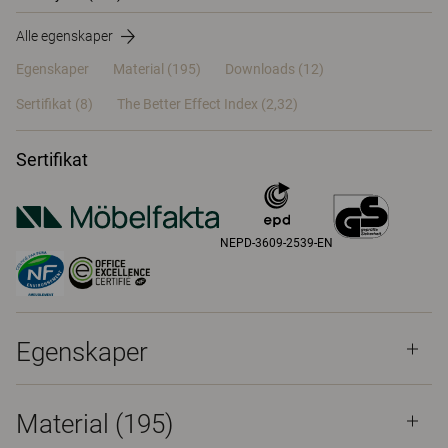
Alle egenskaper
Egenskaper
Material
(195)
Downloads (12)
Sertifikat (
8
)
The Better Effect Index (2,32)
Sertifikat
NEPD-3609-2539-EN
Egenskaper
Material
(195)