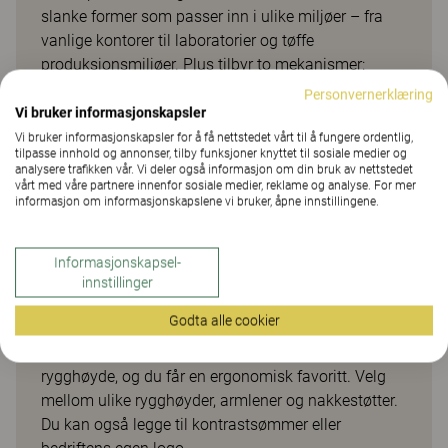
slanke former som passer inn i ulike miljøer – fra
vanlige kontorer til laboratorier og tøffe
produksjonsmiljøer. Plus tilbyr to mekanismer:
FreeFloat™ eller Synchrone™. Synchrone™ er en
Personvernerklæring
vippemekanisme som lar setet og rygg bevege seg
Vi bruker informasjonskapsler
på en myk og balansert måte i forhold til hverandre,
Vi bruker informasjonskapsler for å få nettstedet vårt til å fungere ordentlig,
tilpasse innhold og annonser, tilby funksjoner knyttet til sosiale medier og
og passer godt for brukere som ønsker en aktiv og
analysere trafikken vår. Vi deler også informasjon om din bruk av nettstedet
kontrollert sittestilling. FreeFloat™ er en mekanisme
vårt med våre partnere innenfor sosiale medier, reklame og analyse. For mer
informasjon om informasjonskapslene vi bruker, åpne innstillingene.
som oppmuntrer til bevegelse og bidrar til at man
varierer arbeidsstillingen. Setet og rygg følger
kroppens bevegelser uavhengig av hverandre. Med
Informasjonskapsel-
fokus på naturlige bevegelser og en aktiv
innstillinger
sittestilling har Plus en fantastisk fleksibilitet og
Godta alle cookier
uendelige valgmuligheter. Legg til
innstillingsmuligheter i setedybde, sittehøyde og
rygghøyde, og du får en ergonomisk favoritt. Velg
mellom ulike rygghøyder, armlener og nakkestøtter.
Du kan også legge til kontrastsømmer eller