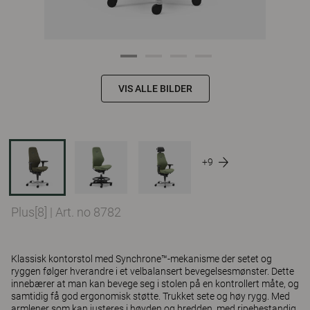
VIS ALLE BILDER
+9
Plus[8]
|
Art. no 8782
Klassisk kontorstol med Synchrone™-mekanisme der setet og
ryggen følger hverandre i et velbalansert bevegelsesmønster. Dette
innebærer at man kan bevege seg i stolen på en kontrollert måte, og
samtidig få god ergonomisk støtte. Trukket sete og høy rygg. Med
armlener som kan justeres i høyden og bredden, med ripebestandig