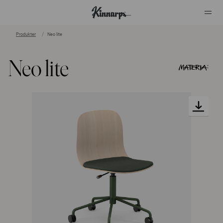
Produkter
Neo lite
?
?
Neo lite