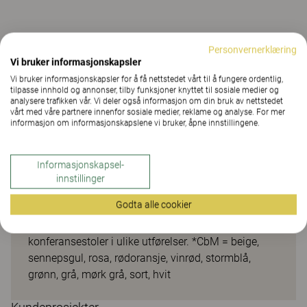
Personvernerklæring
Neo lite
Vi bruker informasjonskapsler
Vi bruker informasjonskapsler for å få nettstedet vårt til å fungere ordentlig,
tilpasse innhold og annonser, tilby funksjoner knyttet til sosiale medier og
Det ligger en stor jobb bak den rene, klare designen.
analysere trafikken vår. Vi deler også informasjon om din bruk av nettstedet
Alle detaljene er nøye testet og utprøvd. Sitteskall av
vårt med våre partnere innenfor sosiale medier, reklame og analyse. For mer
informasjon om informasjonskapslene vi bruker, åpne innstillingene.
polypropen i Colours by Materia (CbM*) i tillegg til
flere ulike treslag. Neo Lite er tilgjengelig uten trekk,
med trukket sete eller heltrukket, noe som gjør det
Informasjonskapsel-
enkelt å sette ditt eget preg. 5-vinget hev- og
innstillinger
senkbart, dreibart stativ er tilgjengelig i krom,
Godta alle cookier
alternativt sølvgrå eller CbM* pulverlakk med sorte
hjul. I Neo-serien inngår også eksklusive
konferansestoler i ulike utførelser. *CbM = beige,
sennepsgul, rosa, rødoransje, vinrød, stormblå,
grønn, grå, mørk grå, sort, hvit