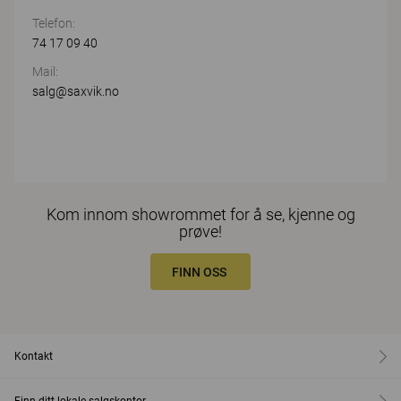
Telefon:
74 17 09 40
Mail:
salg@saxvik.no
Kom innom showrommet for å se, kjenne og
prøve!
FINN OSS
Kontakt
Finn ditt lokale salgskontor