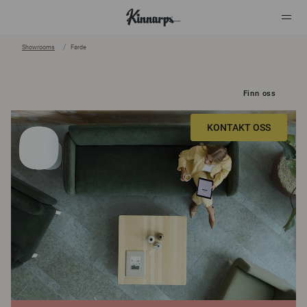
Showrooms
Førde
?
?
Finn oss
KONTAKT OSS