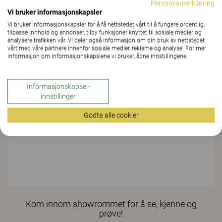
Personvernerklæring
Vi bruker informasjonskapsler
Vi bruker informasjonskapsler for å få nettstedet vårt til å fungere ordentlig,
tilpasse innhold og annonser, tilby funksjoner knyttet til sosiale medier og
analysere trafikken vår. Vi deler også informasjon om din bruk av nettstedet
vårt med våre partnere innenfor sosiale medier, reklame og analyse. For mer
Hafstadvegen 45
informasjon om informasjonskapslene vi bruker, åpne innstillingene.
6800 Førde
Informasjonskapsel-
Telefon:
innstillinger
57 82 19 33
Godta alle cookier
Mail:
john.bjarte.fjellestad@hellevangkontor.no
Kom innom showrommet for å se, kjenne og
prøve!