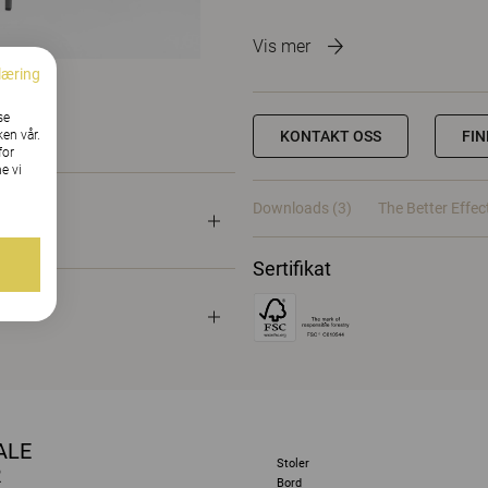
Vis mer
læring
se
ken vår.
KONTAKT OSS
FI
for
e vi
Downloads (3)
The Better Effec
Sertifikat
ALE
Stoler
R
Bord