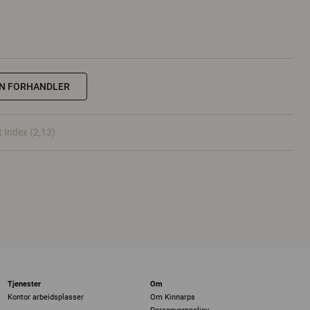
NN FORHANDLER
t Index (2,13)
Tjenester
Om
Kontor arbeidsplasser
Om Kinnarps