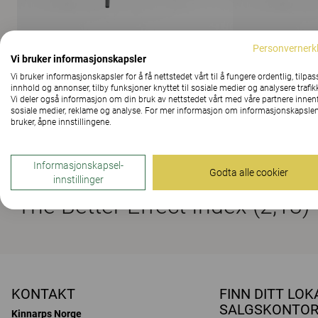
Personvernerk
Vi bruker informasjonskapsler
VIS ALLE BILDER
Vi bruker informasjonskapsler for å få nettstedet vårt til å fungere ordentlig, tilpas
innhold og annonser, tilby funksjoner knyttet til sosiale medier og analysere trafik
Vi deler også informasjon om din bruk av nettstedet vårt med våre partnere innen
sosiale medier, reklame og analyse. For mer informasjon om informasjonskapslen
bruker, åpne innstillingene.
Downloads (
3
)
Informasjonskapsel-
Godta alle cookier
innstillinger
The Better Effect Index (2,13)
KONTAKT
FINN DITT LOK
SALGSKONTO
Kinnarps Norge