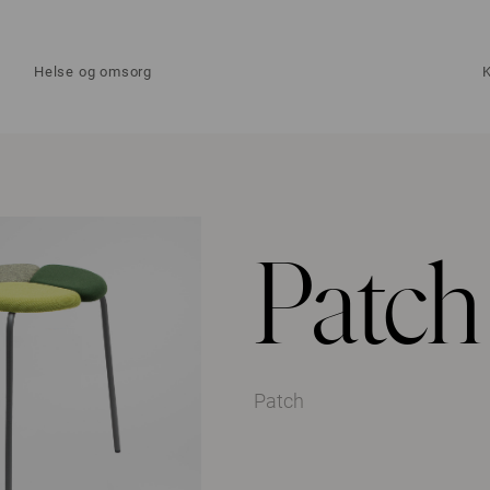
Helse og omsorg
Patch
Patch