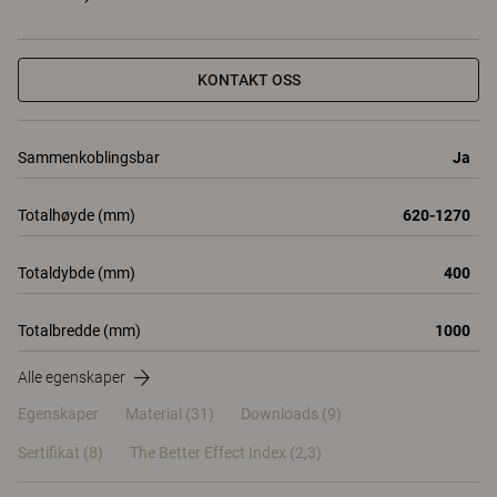
KONTAKT OSS
Sammenkoblingsbar
Ja
Totalhøyde (mm)
620-1270
Totaldybde (mm)
400
Totalbredde (mm)
1000
Alle egenskaper
Egenskaper
Material
(31)
Downloads (9)
Sertifikat (
8
)
The Better Effect Index (2,3)