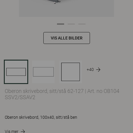
VIS ALLE BILDER
+40
Oberon skrivebord, sitt/stå 62-127
|
Art. no OB104
SSV2/SSAV2
Oberon skrivebord, 100x40, sitt/stå ben
Vis mer