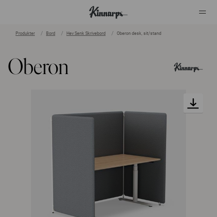
Produkter
Bord
Hev Senk Skrivebord
Oberon desk, sit/stand
?
?
Oberon