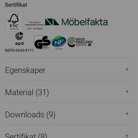
Sertifikat
NEPD-9545-9171
Egenskaper
Material
(31)
Downloads (
9
)
Sertifikat (
8
)