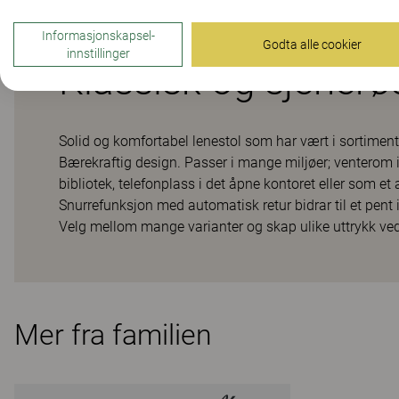
Informasjonskapsel-
Godta alle cookier
innstillinger
Klassisk og sjenerø
Solid og komfortabel lenestol som har vært i sortime
Bærekraftig design. Passer i mange miljøer; venterom i
bibliotek, telefonplass i det åpne kontoret eller som 
Snurrefunksjon med automatisk retur bidrar til et pent
Velg mellom mange varianter og skap ulike uttrykk ved 
Mer fra familien