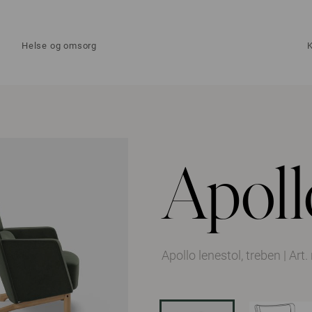
Helse og omsorg
Apoll
Apollo lenestol, treben
|
Art.