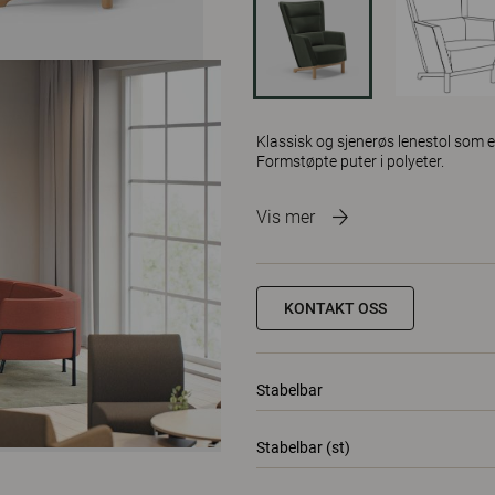
Klassisk og sjenerøs lenestol som er
Formstøpte puter i polyeter.
Vis mer
KONTAKT OSS
Stabelbar
Stabelbar (st)