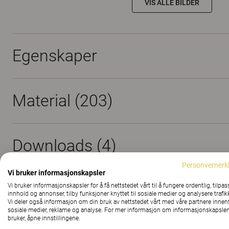
VIS ALLE BILDER
Egenskaper
Material
(203)
Downloads (
4
)
Personvernerk
Vi bruker informasjonskapsler
Sertifikat (
1
)
Vi bruker informasjonskapsler for å få nettstedet vårt til å fungere ordentlig, tilpas
innhold og annonser, tilby funksjoner knyttet til sosiale medier og analysere trafik
Vi deler også informasjon om din bruk av nettstedet vårt med våre partnere innen
sosiale medier, reklame og analyse. For mer informasjon om informasjonskapslen
bruker, åpne innstillingene.