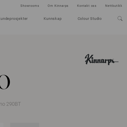
Showrooms
Om Kinnarps
Kontakt oss
Nettbutikk
Kundeprosjekter
Kunnskap
Colour Studio
o
 no 290BT