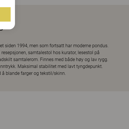
s
ntet siden 1994, men som fortsatt har moderne pondus.
 resepsjonen, samtalestol hos kurator, lesestol på
et adskilt samtalerom. Finnes med både høy og lav rygg.
 inntrykk. Maksimal stabilitet med lavt tyngdepunkt.
å blande farger og tekstil/skinn.