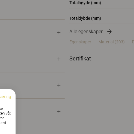
Totalhøyde (mm)
Totaldybde (mm)
Alle egenskaper
Egenskaper
Material
(203)
D
Sertifikat
læring
se
ken vår.
for
e vi