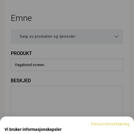
Emne
PRODUKT
BESKJED
Personvernerklæring
Vi bruker informasjonskapsler