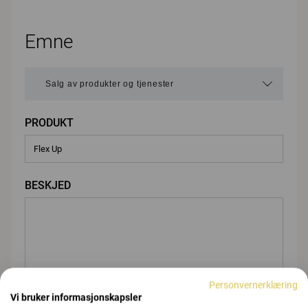
Emne
PRODUKT
BESKJED
Personvernerklæring
Vi bruker informasjonskapsler