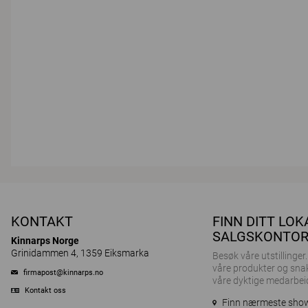
KONTAKT
FINN DITT LOK
SALGSKONTO
Kinnarps Norge
Grinidammen 4, 1359 Eiksmarka
Besøk våre utstillinge
våre produkter og sna
firmapost@kinnarps.no
våre dyktige medarbei
Kontakt oss
Finn nærmeste sh