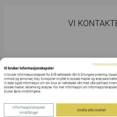
VI KONTAKT
Personvernerk
Emne
Vi bruker informasjonskapsler
Vi bruker informasjonskapsler for å få nettstedet vårt til å fungere ordentlig, tilpas
innhold og annonser, tilby funksjoner knyttet til sosiale medier og analysere trafik
Vi deler også informasjon om din bruk av nettstedet vårt med våre partnere innen
sosiale medier, reklame og analyse. For mer informasjon om informasjonskapslen
bruker, åpne innstillingene.
PRODUKT
Informasjonskapsel-
Godta alle cookier
innstillinger