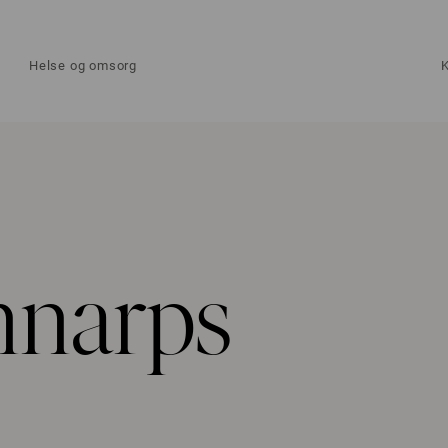
Helse og omsorg
nnarps