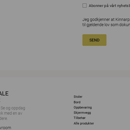
Abonner på vårt nyhets
Jeg godkjenner at Kinnarp
til gjeldende lov som doku
SEND
ALE
Stoler
R
Bord
Oppbevaring
r. Se og oppdag
Skjermvegg
kk med en av
dere.
Tilbehør
Alle produkter
owroom