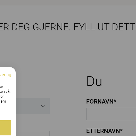
ER DEG GJERNE. FYLL UT DETT
læring
Du
se
ken vår.
for
FORNAVN*
e vi
ETTERNAVN*