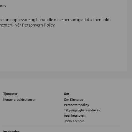
brev
s kan oppbevare og behandle mine personlige data i henhold
mentert i vår
Personvern Policy
.
Tjenester
Om
Kontor arbeidsplasser
Om Kinnarps
Personvernpolicy
Tilgjengelighetserklæring
Åpenhetsloven
Jobb/Karriere
Inspirasjon