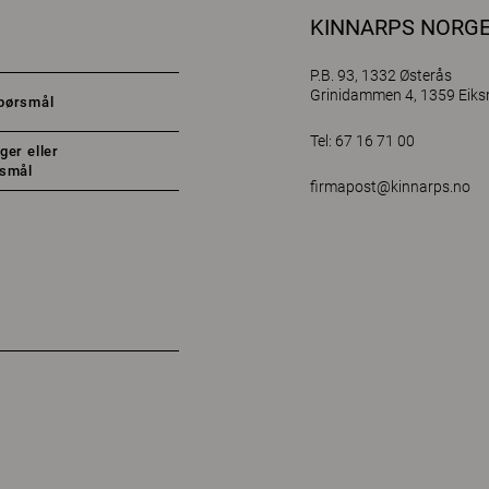
KINNARPS NORG
P.B. 93, 1332 Østerås
Grinidammen 4, 1359 Eik
pørsmål
Tel: 67 16 71 00
ger eller
rsmål
firmapost@kinnarps.no