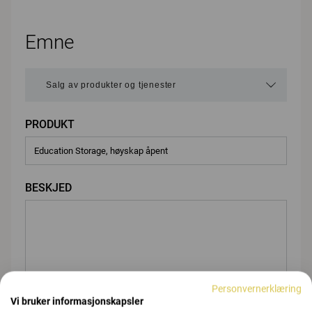
Emne
PRODUKT
BESKJED
Personvernerklæring
Vi bruker informasjonskapsler