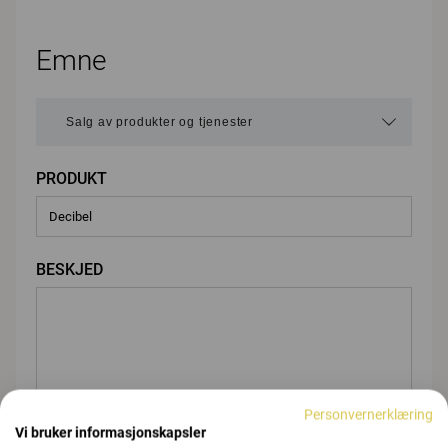
Emne
PRODUKT
BESKJED
Personvernerklæring
Vi bruker informasjonskapsler