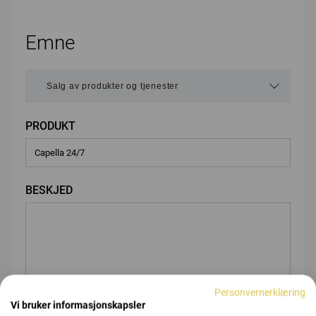
Emne
PRODUKT
BESKJED
Personvernerklæring
Vi bruker informasjonskapsler