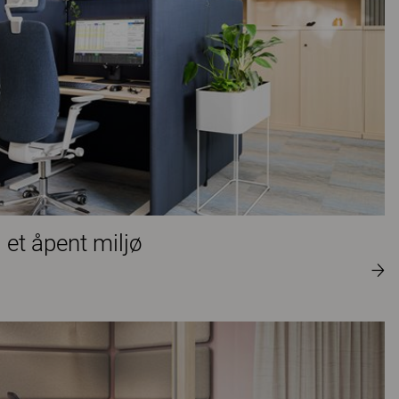
 et åpent miljø