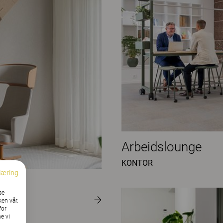
Arbeidslounge
KONTOR
læring
se
ken vår.
for
e vi