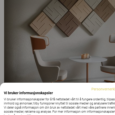
Personvernerk
Vi bruker informasjonskapsler
Plass for dialog/stillerom
Vi bruker informasjonskapsler for å få nettstedet vårt til å fungere ordentlig, tilpas
KONTOR
innhold og annonser, tilby funksjoner knyttet til sosiale medier og analysere trafik
Vi deler også informasjon om din bruk av nettstedet vårt med våre partnere innen
sosiale medier, reklame og analyse. For mer informasjon om informasjonskapslen