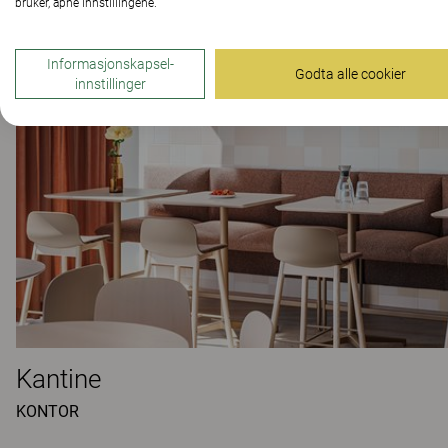
bruker, åpne innstillingene.
Informasjonskapsel-
Godta alle cookier
innstillinger
Kantine
KONTOR