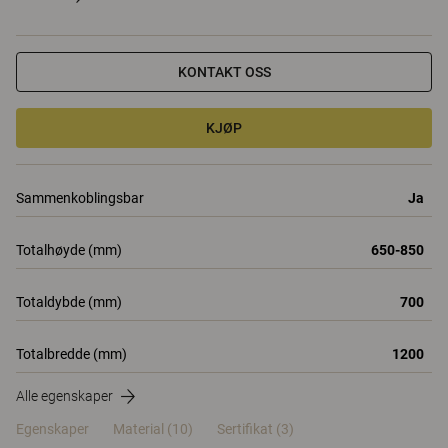
KONTAKT OSS
KJØP
Sammenkoblingsbar
Ja
Totalhøyde (mm)
650-850
Totaldybde (mm)
700
Totalbredde (mm)
1200
Alle egenskaper
Egenskaper
Material
(10)
Sertifikat (
3
)