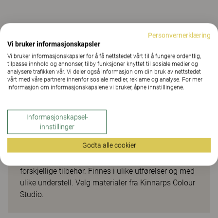
Personvernerklæring
Vi bruker informasjonskapsler
Praktisk møtebord med
Vi bruker informasjonskapsler for å få nettstedet vårt til å fungere ordentlig,
valgfrihet
tilpasse innhold og annonser, tilby funksjoner knyttet til sosiale medier og
analysere trafikken vår. Vi deler også informasjon om din bruk av nettstedet
vårt med våre partnere innenfor sosiale medier, reklame og analyse. For mer
informasjon om informasjonskapslene vi bruker, åpne innstillingene.
Serie[E] arbeidsbord tilbyr mange alternativer og
stor valgfrihet til å skape individuelle løsninger. En
serie som passer godt uansett arbeidsoppgaver,
Informasjonskapsel-
antall ansatte eller type arbeidsmiljø. Ved hjelp av et
innstillinger
stort utvalg av bordplater og understell kan du
Godta alle cookier
skape en arbeidsplass med brukerens individuelle
behov i sentrum. Deretter kan du komplettere med
forskjellige tilbehør. Finnes i ulike utførelser og med
ulike understell. Velg materialer fra Kinnarps Colour
Studio.