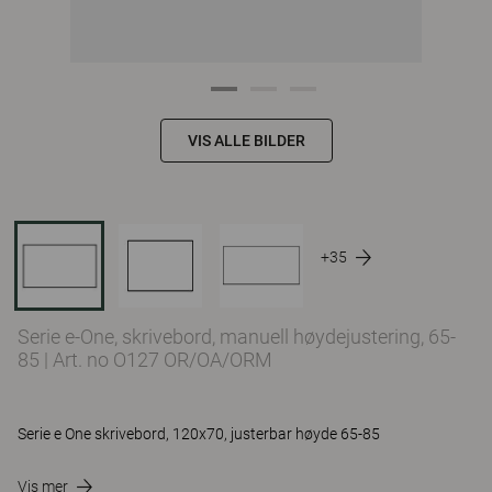
VIS ALLE BILDER
+35
Serie e-One, skrivebord, manuell høydejustering, 65-
85
|
Art. no O127 OR/OA/ORM
Serie e One skrivebord, 120x70, justerbar høyde 65-85
Vis mer