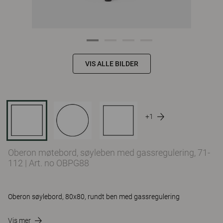
VIS ALLE BILDER
+1
Oberon møtebord, søyleben med gassregulering, 71-
112
|
Art. no OBPG88
Oberon søylebord, 80x80, rundt ben med gassregulering
Vis mer