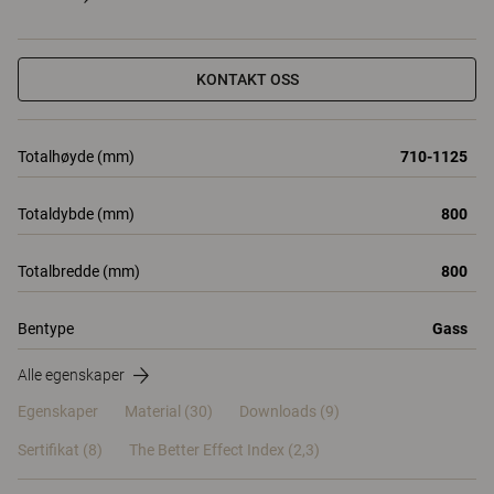
KONTAKT OSS
Totalhøyde (mm)
710-1125
Totaldybde (mm)
800
Totalbredde (mm)
800
Bentype
Gass
Alle egenskaper
Egenskaper
Material
(30)
Downloads (9)
Sertifikat (
8
)
The Better Effect Index (2,3)