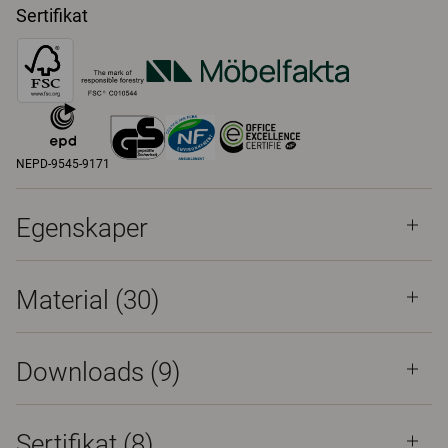
Sertifikat
NEPD-9545-9171
Egenskaper
Material
(30)
Downloads (
9
)
Sertifikat (
8
)