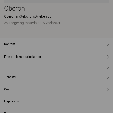
Oberon
Oberon møtebord, søyleben 55
39 Farger og materialer
|
5 Varianter
Kontakt
Finn ditt lokale salgskontor
Tjenester
Om
Inspirasjon