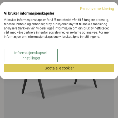
Oberon møtebord, søyleben 74
Personvernerklæring
39 Farger og materialer
|
9 Varianter
Vi bruker informasjonskapsler
Vi bruker informasjonskapsler for å få nettstedet vårt til å fungere ordentlig,
tilpasse innhold og annonser, tilby funksjoner knyttet til sosiale medier og
analysere trafikken vår. Vi deler også informasjon om din bruk av nettstedet
vårt med våre partnere innenfor sosiale medier, reklame og analyse. For mer
informasjon om informasjonskapslene vi bruker, åpne innstillingene.
Informasjonskapsel-
innstillinger
Godta alle cookier