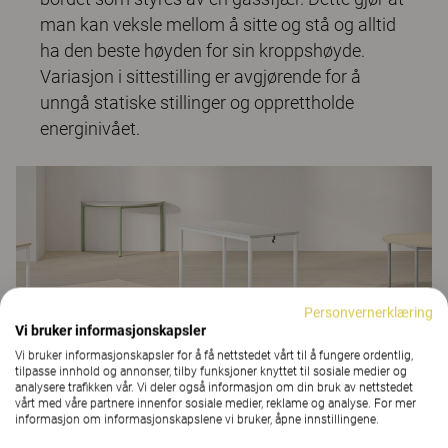
man kan veksle mellom å sitte og stå og alltid
ha den beste høyden for sin kroppshøyde.
Variasjon i sittestilling er avgjørende for å
unngå statiske stillinger og opprettholde
energinivået.
Personvernerklæring
Vi bruker informasjonskapsler
Vi bruker informasjonskapsler for å få nettstedet vårt til å fungere ordentlig,
tilpasse innhold og annonser, tilby funksjoner knyttet til sosiale medier og
analysere trafikken vår. Vi deler også informasjon om din bruk av nettstedet
vårt med våre partnere innenfor sosiale medier, reklame og analyse. For mer
informasjon om informasjonskapslene vi bruker, åpne innstillingene.