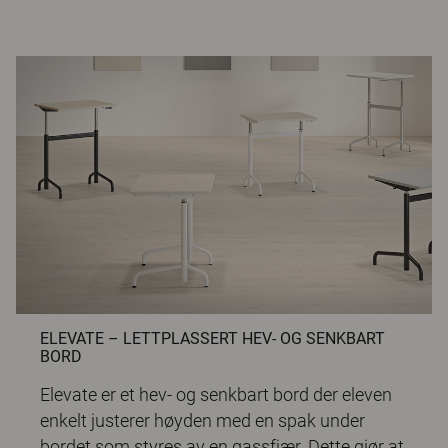
ELEVATE – LETTPLASSERT HEV- OG SENKBART
BORD
Elevate
er et hev- og senkbart bord der eleven
enkelt justerer høyden med en spak under
bordet som styres av en gassfjær. Dette gjør at