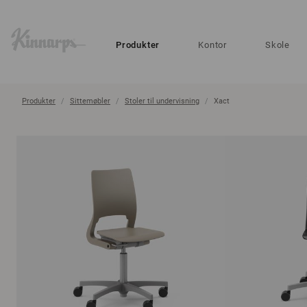
?
?
Produkter
Kontor
Skole
Produkter
Sittemøbler
Stoler til undervisning
Xact