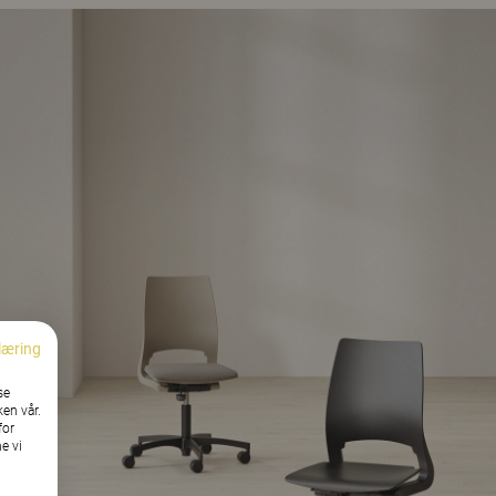
læring
se
ken vår.
for
e vi