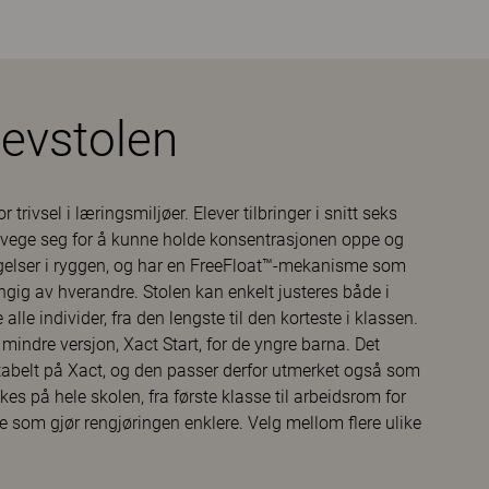
evstolen
trivsel i læringsmiljøer. Elever tilbringer i snitt seks
evege seg for å kunne holde konsentrasjonen oppe og
egelser i ryggen, og har en FreeFloat™-mekanisme som
ngig av hverandre. Stolen kan enkelt justeres både i
le individer, fra den lengste til den korteste i klassen.
n mindre versjon, Xact Start, for de yngre barna. Det
tabelt på Xact, og den passer derfor utmerket også som
s på hele skolen, fra første klasse til arbeidsrom for
e som gjør rengjøringen enklere. Velg mellom flere ulike