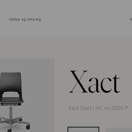
Helse og omsorg
Xact
Xact Start
|
Art. no 295S P