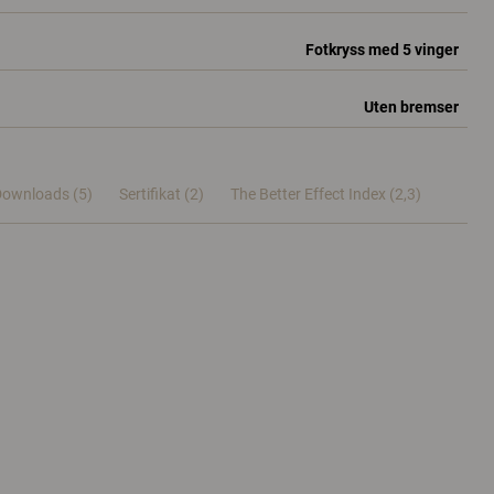
Fotkryss med 5 vinger
Uten bremser
ownloads (5)
Sertifikat (
2
)
The Better Effect Index (2,3)