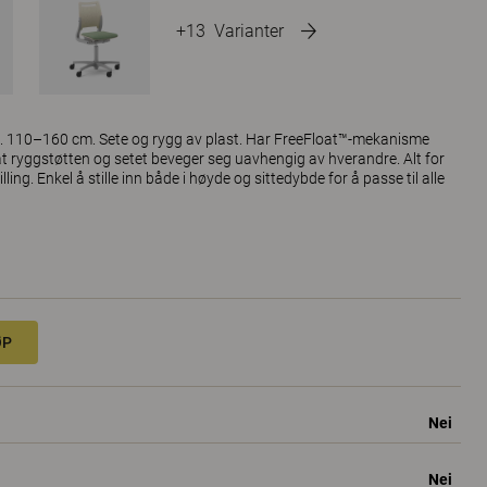
+13
Varianter
ca. 110–160 cm. Sete og rygg av plast. Har FreeFloat™-mekanisme
t ryggstøtten og setet beveger seg uavhengig av hverandre. Alt for
ling. Enkel å stille inn både i høyde og sittedybde for å passe til alle
ØP
Nei
Nei