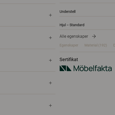
Understell
Hjul – Standard
Alle egenskaper
Egenskaper
Material
(192)
D
Sertifikat