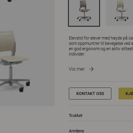
Elevstol for elever med høyde på 
som oppmuntrer til bevegelse ved a
en god ergonomi og en aktiv sittestil
individer.
Vis mer
KONTAKT OSS
KJ
Trukket
Armlene