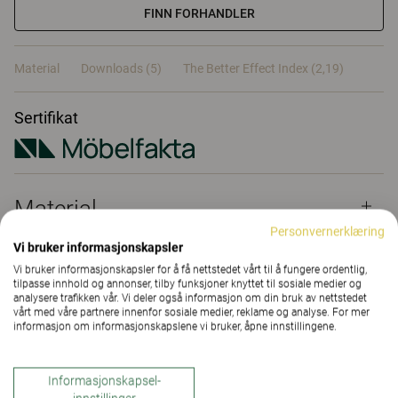
FINN FORHANDLER
Material
Downloads (5)
The Better Effect Index (2,19)
Sertifikat
Material
Personvernerklæring
Vi bruker informasjonskapsler
Downloads (
5
)
Vi bruker informasjonskapsler for å få nettstedet vårt til å fungere ordentlig,
tilpasse innhold og annonser, tilby funksjoner knyttet til sosiale medier og
analysere trafikken vår. Vi deler også informasjon om din bruk av nettstedet
vårt med våre partnere innenfor sosiale medier, reklame og analyse. For mer
informasjon om informasjonskapslene vi bruker, åpne innstillingene.
The Better Effect Index (2,19)
Informasjonskapsel-