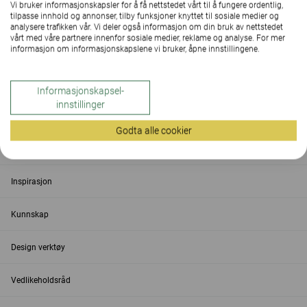
Vi bruker informasjonskapsler for å få nettstedet vårt til å fungere ordentlig,
tilpasse innhold og annonser, tilby funksjoner knyttet til sosiale medier og
Kontakt
analysere trafikken vår. Vi deler også informasjon om din bruk av nettstedet
vårt med våre partnere innenfor sosiale medier, reklame og analyse. For mer
informasjon om informasjonskapslene vi bruker, åpne innstillingene.
Finn ditt lokale salgskontor
Informasjonskapsel-
innstillinger
Tjenester
Godta alle cookier
Om
Inspirasjon
Kunnskap
Design verktøy
Vedlikeholdsråd