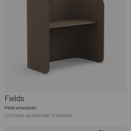
Fields
Fields arbeidsbås
223 Farger og materialer
|
3 Varianter