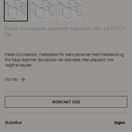
Fields Co-creation, skjermet møterom
|
Art. no FICC1
74
Fields Co-creation, møteplass for seks personer med møtebord og
fire høye skjermer. Bordplate i én størrelse, men plassert i tre
valgfrie høyder.
Vis mer
KONTAKT OSS
Stabelbar
Ingen