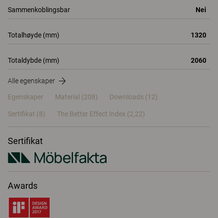
Sammenkoblingsbar
Nei
Totalhøyde (mm)
1320
Totaldybde (mm)
2060
Alle egenskaper
Egenskaper
Material
(208)
Downloads (12)
Sertifikat (
8
)
The Better Effect Index (2,22)
Sertifikat
Awards