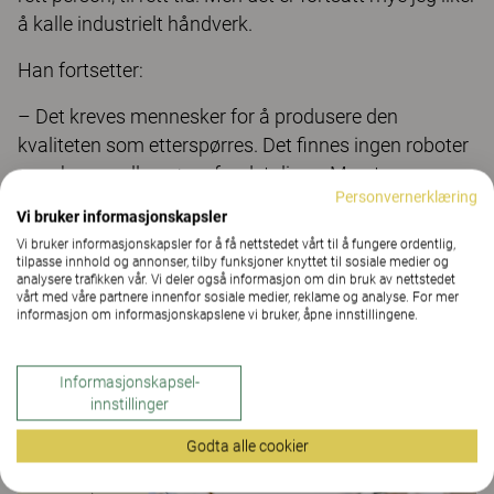
å kalle industrielt håndverk.
Han fortsetter:
– Det kreves mennesker for å produsere den
kvaliteten som etterspørres. Det ﬁnnes ingen roboter
som kan sy eller sørge for detaljene. Man trenger
Personvernerklæring
menneskelig ekspertise og erfaring.
Vi bruker informasjonskapsler
Vi bruker informasjonskapsler for å få nettstedet vårt til å fungere ordentlig,
tilpasse innhold og annonser, tilby funksjoner knyttet til sosiale medier og
analysere trafikken vår. Vi deler også informasjon om din bruk av nettstedet
Made in Sweden.
Kinnarps fabrikker ligger i
vårt med våre partnere innenfor sosiale medier, reklame og analyse. For mer
informasjon om informasjonskapslene vi bruker, åpne innstillingene.
Sverige: Kinnarp, Jönköping Skillingaryd og
Vinslöv, samt to enheter i Tranås.
Informasjonskapsel-
innstillinger
Godta alle cookier