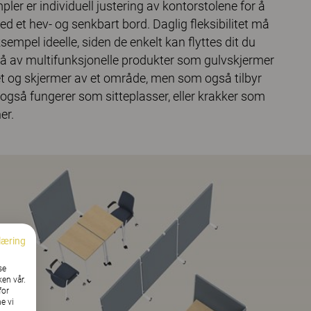
ler er individuell justering av kontorstolene for å
ved et hev- og senkbart bord. Daglig fleksibilitet må
empel ideelle, siden de enkelt kan flyttes dit du
 også av multifunksjonelle produkter som gulvskjermer
et og skjermer av et område, men som også tilbyr
gså fungerer som sitteplasser, eller krakker som
er.
læring
se
ken vår.
for
e vi