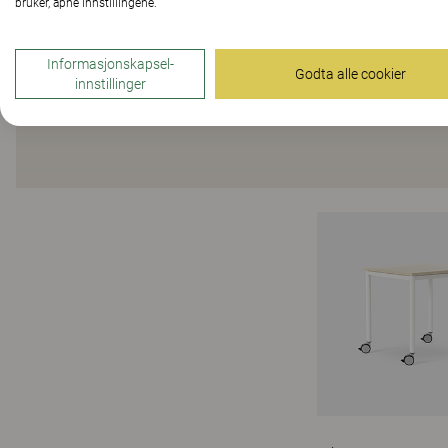
bruker, åpne innstillingene.
Informasjonskapsel-
Godta alle cookier
innstillinger