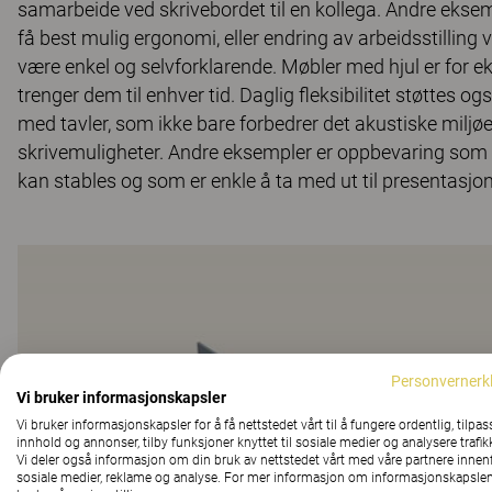
samarbeide ved skrivebordet til en kollega. Andre eksemp
få best mulig ergonomi, eller endring av arbeidsstilling 
være enkel og selvforklarende. Møbler med hjul er for eks
trenger dem til enhver tid. Daglig fleksibilitet støttes
med tavler, som ikke bare forbedrer det akustiske miljø
skrivemuligheter. Andre eksempler er oppbevaring som o
kan stables og som er enkle å ta med ut til presentasjon
Personvernerk
Vi bruker informasjonskapsler
Vi bruker informasjonskapsler for å få nettstedet vårt til å fungere ordentlig, tilpas
innhold og annonser, tilby funksjoner knyttet til sosiale medier og analysere trafik
Vi deler også informasjon om din bruk av nettstedet vårt med våre partnere innen
sosiale medier, reklame og analyse. For mer informasjon om informasjonskapslen