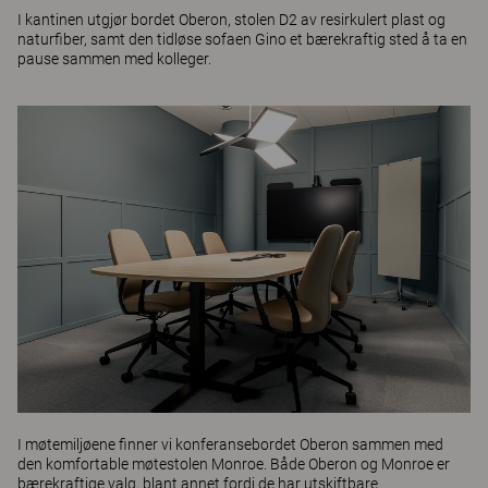
I kantinen utgjør bordet
Oberon
, stolen
D2
av resirkulert plast og
naturfiber, samt den tidløse sofaen
Gino
et bærekraftig sted å ta en
pause sammen med kolleger.
I møtemiljøene finner vi konferansebordet
Oberon
sammen med
den komfortable møtestolen
Monroe
. Både Oberon og Monroe er
bærekraftige valg, blant annet fordi de har utskiftbare