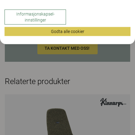
Modulsofaen
Gino
har et mellomrom mellom sete og rygg, noe som
gjør den til et lettstelt og hygienisk valg i miljøer hvor mat og drikke
forekommer.
Informasjonskapsel-
innstillinger
Godta alle cookier
Ble du inspirert av dette prosjektet?
TA KONTAKT MED OSS!
Relaterte produkter