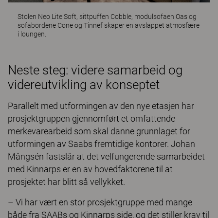
Stolen
Neo Lite Soft
, sittpuffen
Cobble
, modulsofaen
Oas
og
sofabordene
Cone
og
Tinnef
skaper en avslappet atmosfære
i loungen.
Neste steg: videre samarbeid og
videreutvikling av konseptet
Parallelt med utformingen av den nye etasjen har
prosjektgruppen gjennomført et omfattende
merkevarearbeid som skal danne grunnlaget for
utformingen av Saabs fremtidige kontorer. Johan
Mångsén fastslår at det velfungerende samarbeidet
med Kinnarps er en av hovedfaktorene til at
prosjektet har blitt så vellykket.
– Vi har vært en stor prosjektgruppe med mange
både fra SAABs og Kinnarps side, og det stiller krav til