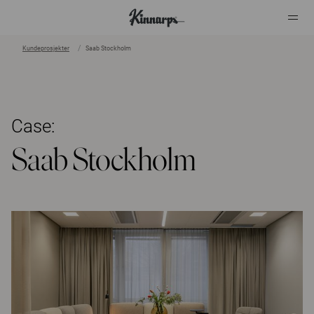
Kundeprosjekter
Saab Stockholm
?
?
Case:
Saab Stockholm