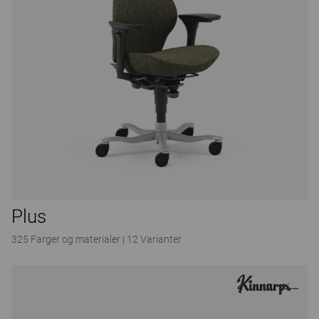
Plus
325 Farger og materialer
|
12 Varianter