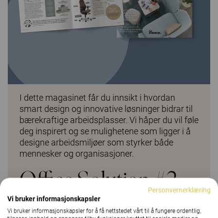
I dette magasinet får du innsikt i hvordan
smart design og innovative løsninger bidrar til
bærekraftige arbeidsplasser. Vi håper du vil føle
deg inspirert og se mulighetene som ligger i å
designe arbeidsmiljøer som styrker både
mennesker og organisasjoner.
Office Solution #2
Personvernerklæring
Vi bruker informasjonskapsler
Les bladet her
Vi bruker informasjonskapsler for å få nettstedet vårt til å fungere ordentlig,