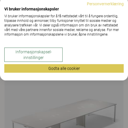
med ulike former og ulike laminater på bordplaten.
Personvernerklæring
Vi bruker informasjonskapsler
Du kan få både skrivebord og desk-løsning i samme
Vi bruker informasjonskapsler for å få nettstedet vårt til å fungere ordentlig,
utførelse – alt for et helhetlig uttrykk. Velg
tilpasse innhold og annonser, tilby funksjoner knyttet til sosiale medier og
materialer fra Kinnarps Colour Studio.
analysere trafikken vår. Vi deler også informasjon om din bruk av nettstedet
vårt med våre partnere innenfor sosiale medier, reklame og analyse. For mer
informasjon om informasjonskapslene vi bruker, åpne innstillingene.
Mer fra familien
Informasjonskapsel-
innstillinger
Godta alle cookier