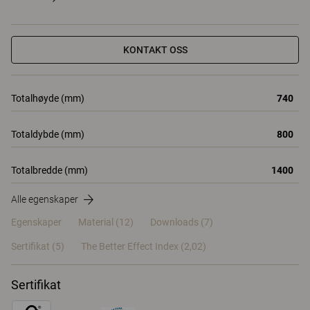
KONTAKT OSS
Totalhøyde (mm)
740
Totaldybde (mm)
800
Totalbredde (mm)
1400
Alle egenskaper
Egenskaper
Material
(12)
Downloads (7)
Sertifikat (
5
)
The Better Effect Index (2,02)
Sertifikat