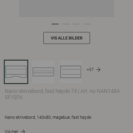
VIS ALLE BILDER
+57
Nano skrivebord, fast høyde 74
|
Art. no NAN148A
SF/SFA
Nano skrivebord, 140x80, magebue, fast høyde
Vis mer