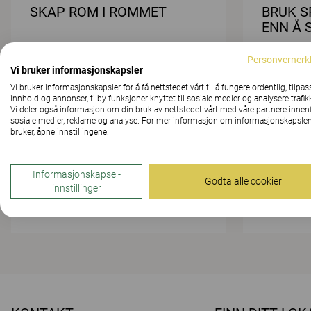
SKAP ROM I ROMMET
BRUK S
ENN Å 
Personvernerk
Vi bruker informasjonskapsler
Vi bruker informasjonskapsler for å få nettstedet vårt til å fungere ordentlig, tilpas
innhold og annonser, tilby funksjoner knyttet til sosiale medier og analysere trafik
Vi deler også informasjon om din bruk av nettstedet vårt med våre partnere innen
sosiale medier, reklame og analyse. For mer informasjon om informasjonskapslen
bruker, åpne innstillingene.
BAKGRUNNSMUSIKK KAN
ONE SI
SKAPE RO OG HARMONI
Informasjonskapsel-
Godta alle cookier
innstillinger