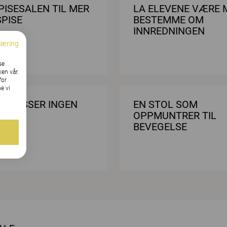
PISESALEN TIL MER
LA ELEVENE VÆRE 
SPISE
BESTEMME OM
INNREDNINGEN
læring
se
ken vår.
for
e vi
ZE PASSER INGEN
EN STOL SOM
OPPMUNTRER TIL
BEVEGELSE