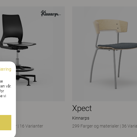
læring
se
ken vår.
for
e vi
Xpect
Kinnarps
aterialer
|
16 Varianter
299 Farger og materialer
|
36 Vari