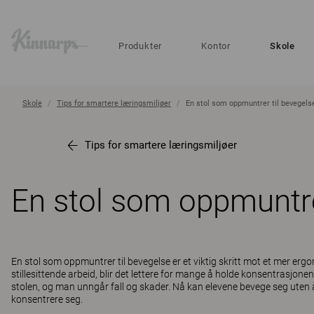
?
?
Produkter
Kontor
Skole
Skole
Tips for smartere læringsmiljøer
En stol som oppmuntrer til bevegels
Tips for smartere læringsmiljøer
En stol som oppmuntre
En stol som oppmuntrer til bevegelse er et viktig skritt mot et mer erg
stillesittende arbeid, blir det lettere for mange å holde konsentrasjon
stolen, og man unngår fall og skader. Nå kan elevene bevege seg uten å fo
konsentrere seg.