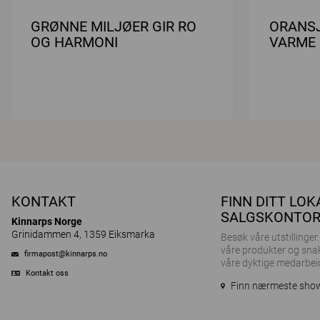
GRØNNE MILJØER GIR RO
ORANSJ
OG HARMONI
VARME
KONTAKT
FINN DITT LOK
SALGSKONTO
Kinnarps Norge
Grinidammen 4, 1359 Eiksmarka
Besøk våre utstillinge
våre produkter og sna
firmapost@kinnarps.no
våre dyktige medarbei
Kontakt oss
Finn nærmeste sh