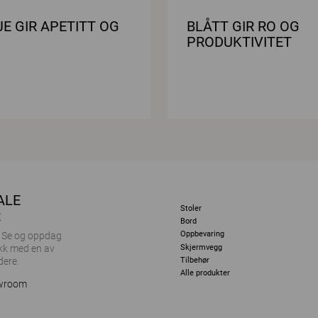
E GIR APETITT OG
BLÅTT GIR RO OG
PRODUKTIVITET
ALE
Stoler
R
Bord
Oppbevaring
r. Se og oppdag
Skjermvegg
kk med en av
dere.
Tilbehør
Alle produkter
owroom