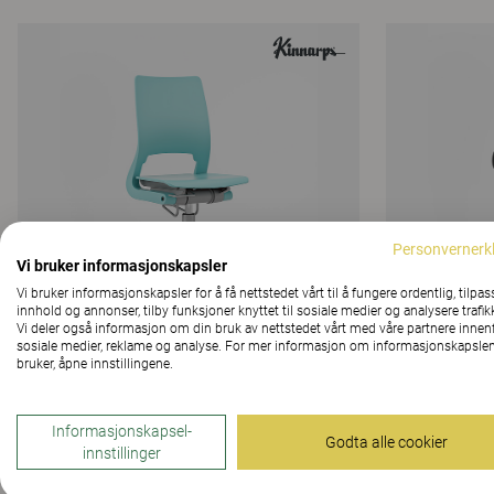
Personvernerk
Vi bruker informasjonskapsler
Vi bruker informasjonskapsler for å få nettstedet vårt til å fungere ordentlig, tilpas
innhold og annonser, tilby funksjoner knyttet til sosiale medier og analysere trafik
Vi deler også informasjon om din bruk av nettstedet vårt med våre partnere innen
sosiale medier, reklame og analyse. For mer informasjon om informasjonskapslen
bruker, åpne innstillingene.
Xact
Xact
Kinnarps
Kinnarps
Informasjonskapsel-
Godta alle cookier
innstillinger
324 Farger og materialer
|
16 Varianter
324 Farger og m