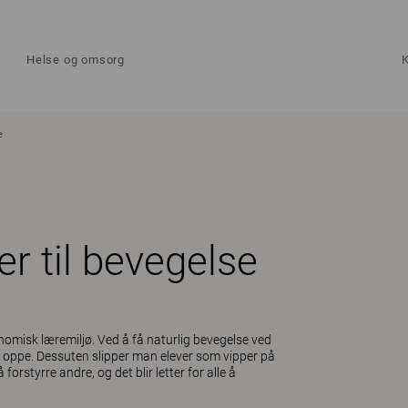
Helse og omsorg
e
r til bevegelse
onomisk læremiljø. Ved å få naturlig bevegelse ved
en oppe. Dessuten slipper man elever som vipper på
rstyrre andre, og det blir letter for alle å