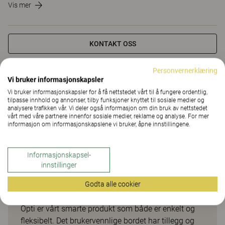
Vis mer
KONTAKT OSS
Personvernerklæring
Downloads (1)
Vi bruker informasjonskapsler
Vi bruker informasjonskapsler for å få nettstedet vårt til å fungere ordentlig,
tilpasse innhold og annonser, tilby funksjoner knyttet til sosiale medier og
Downloads (
1
)
analysere trafikken vår. Vi deler også informasjon om din bruk av nettstedet
vårt med våre partnere innenfor sosiale medier, reklame og analyse. For mer
informasjon om informasjonskapslene vi bruker, åpne innstillingene.
Informasjonskapsel-
Smarte tillegg og tilbehør til
innstillinger
skrive- og møtebord
Godta alle cookier
Opti er vårt smarte produkt som både er enkelt og
fleksibelt. Det brukervennlige bordet har tillegg og