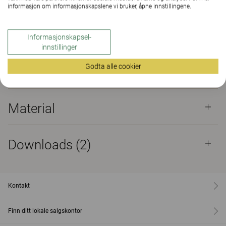
informasjon om informasjonskapslene vi bruker, åpne innstillingene.
KONTAKT OSS
Informasjonskapsel-
FINN FORHANDLER
innstillinger
Godta alle cookier
Material
Downloads (2)
Material
Downloads (
2
)
Kontakt
Finn ditt lokale salgskontor