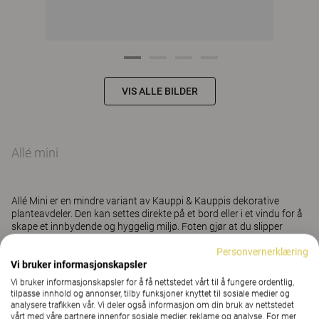
VIS ALLE BILDER
Allé mini
Allé Mini er en mindre variant av Kauppi & Kauppis dekorative
planteavdeler. Den kan settes direkte på et bord eller i et vindu for å
skape et innbydende og hyggelig miljø. Foten gjør at du slipper
kondens mot overflaten, og den selvvannende potten gjør jobben
Personvernerklæring
enklere. Med Allé mini er grønt alltid skjønt.
Vi bruker informasjonskapsler
Vi bruker informasjonskapsler for å få nettstedet vårt til å fungere ordentlig,
Vis mer
tilpasse innhold og annonser, tilby funksjoner knyttet til sosiale medier og
analysere trafikken vår. Vi deler også informasjon om din bruk av nettstedet
vårt med våre partnere innenfor sosiale medier, reklame og analyse. For mer