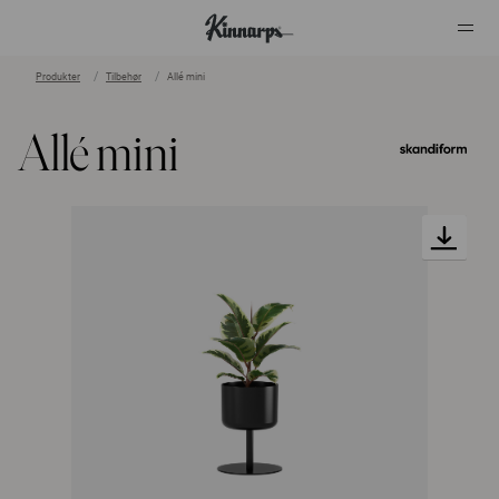
Produkter
Tilbehør
Allé mini
?
?
Allé mini