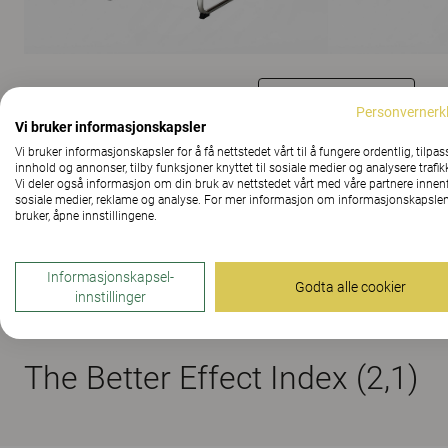
VIS ALLE BILDER
Personvernerk
Vi bruker informasjonskapsler
Vi bruker informasjonskapsler for å få nettstedet vårt til å fungere ordentlig, tilpas
innhold og annonser, tilby funksjoner knyttet til sosiale medier og analysere trafik
Vi deler også informasjon om din bruk av nettstedet vårt med våre partnere innen
Material
sosiale medier, reklame og analyse. For mer informasjon om informasjonskapslen
bruker, åpne innstillingene.
Informasjonskapsel-
Downloads (
2
)
Godta alle cookier
innstillinger
The Better Effect Index (2,1)