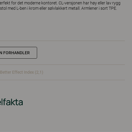
perfekt for det moderne kontoret. CL-versjonen har høy eller lav rygg
tol med L-ben i krom eller sølvlakkert metall. Armlener i sort TPE.
NN FORHANDLER
Better Effect Index (2,1)