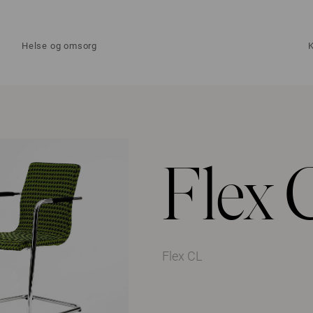
Helse og omsorg
Flex 
Flex CL