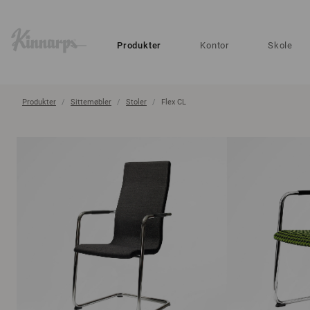
?
?
Produkter
Kontor
Skole
Produkter
Sittemøbler
Stoler
Flex CL