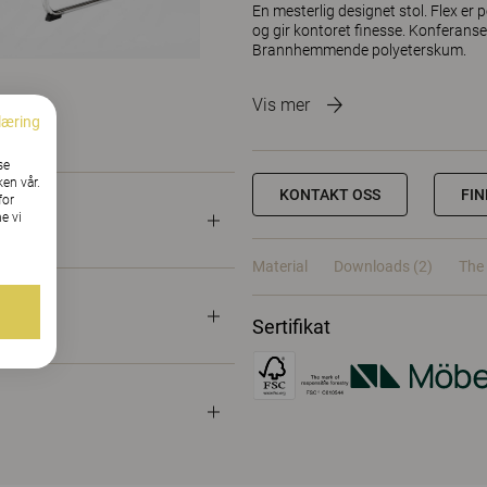
En mesterlig designet stol. Flex er 
og gir kontoret finesse. Konferanses
Brannhemmende polyeterskum.
Vis mer
læring
se
ken vår.
KONTAKT OSS
FI
for
e vi
Material
Downloads (2)
The 
Sertifikat