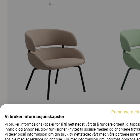
Personvernerk
Vi bruker informasjonskapsler
Vi bruker informasjonskapsler for å få nettstedet vårt til å fungere ordentlig, tilpas
VIS ALLE BILDER
innhold og annonser, tilby funksjoner knyttet til sosiale medier og analysere trafik
Vi deler også informasjon om din bruk av nettstedet vårt med våre partnere innen
sosiale medier, reklame og analyse. For mer informasjon om informasjonskapslen