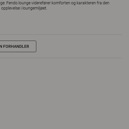
unge. Fendo lounge viderefører komforten og karakteren fra den
t opplevelse i loungemiljøet.
NN FORHANDLER