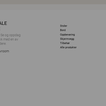
ALE
Stoler
R
Bord
Oppbevaring
r. Se og oppdag
Skjermvegg
kk med en av
dere.
Tilbehør
Alle produkter
owroom