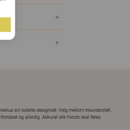
selius sin todelte designidé. Velg mellom treunderstell,
mfortabel og allsidig. Akkurat slik Fendo skal føles.