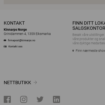
KONTAKT
FINN DITT LOK
SALGSKONTO
Kinnarps Norge
Grinidammen 4, 1359 Eiksmarka
Besøk våre utstillinge
våre produkter og sna
firmapost@kinnarps.no
våre dyktige medarbei
Kontakt oss
Finn nærmeste sh
NETTBUTIKK