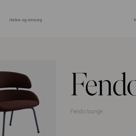
Helse og omsorg
Fendo
Fendo lounge