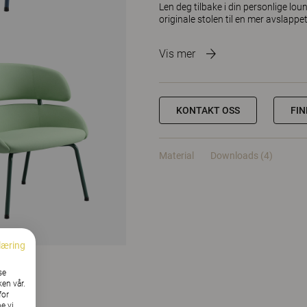
Len deg tilbake i din personlige lo
originale stolen til en mer avslappe
Vis mer
KONTAKT OSS
FI
Material
Downloads (4)
læring
se
ken vår.
for
e vi