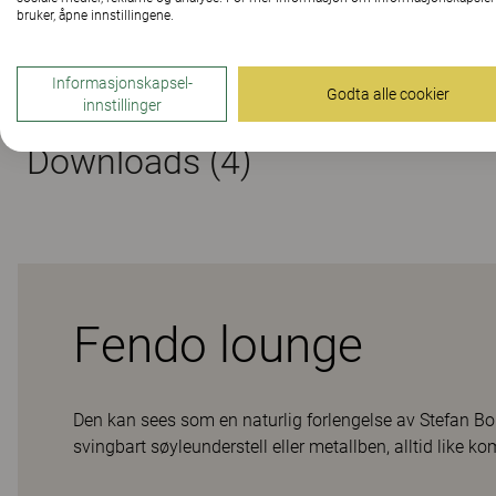
bruker, åpne innstillingene.
Material
Informasjonskapsel-
Godta alle cookier
innstillinger
Downloads (
4
)
Fendo lounge
Den kan sees som en naturlig forlengelse av Stefan Bor
svingbart søyleunderstell eller metallben, alltid like ko