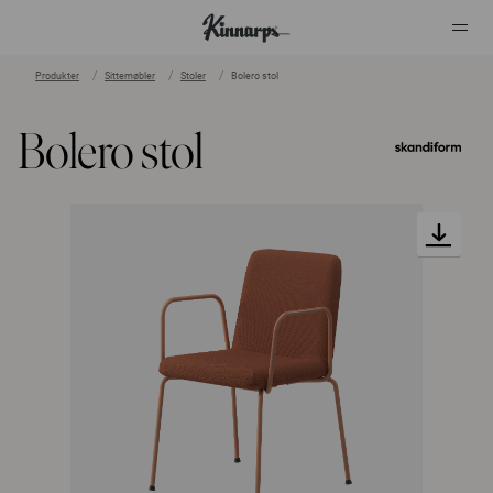
Produkter
Sittemøbler
Stoler
Bolero stol
?
?
Bolero stol