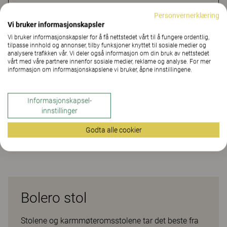
KONTAKT OSS
Personvernerklæring
Vi bruker informasjonskapsler
FINN FORHANDLER
Vi bruker informasjonskapsler for å få nettstedet vårt til å fungere ordentlig,
tilpasse innhold og annonser, tilby funksjoner knyttet til sosiale medier og
analysere trafikken vår. Vi deler også informasjon om din bruk av nettstedet
vårt med våre partnere innenfor sosiale medier, reklame og analyse. For mer
Material
Downloads (1)
informasjon om informasjonskapslene vi bruker, åpne innstillingene.
Material
Informasjonskapsel-
innstillinger
Godta alle cookier
Downloads (
1
)
Bolero stol
Stolene og karmmøteromsstolene tar det beste fra