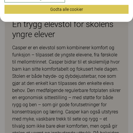
Godta alle cookier
En trygg elevstol for skolens
yngre elever
Casper er en elevstol som kombinerer komfort og
funksjon – tilpasset de yngste elevene, fra førskole
til mellomtrinnet. Casper bidrar til et skolemiljø hvor
barn kan sitte komfortabelt og fokusert hele dagen.
Stolen er både høyde- og dybdejusterbar, noe som
gjør at den enkelt kan tilpasses den enkelte elevs
behov. Den medfølgende regulerbare fotplaten sikrer
en ergonomisk sittestilling – med støtte for både
rygg og ben – som gir gode forutsetninger for
konsentrasjon og læring. Casper kan også utstyres
med myke, vaskbare trekk til sete og rygg – et
tilvalg som ikke bare øker komforten, men også gir