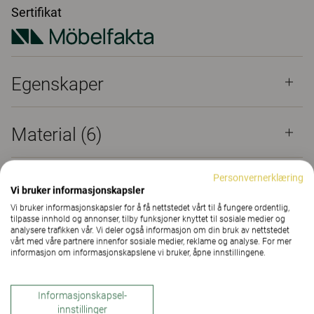
Sertifikat
Egenskaper
Material
(6)
Personvernerklæring
Downloads (
4
)
Vi bruker informasjonskapsler
Vi bruker informasjonskapsler for å få nettstedet vårt til å fungere ordentlig,
tilpasse innhold og annonser, tilby funksjoner knyttet til sosiale medier og
Sertifikat (
1
)
analysere trafikken vår. Vi deler også informasjon om din bruk av nettstedet
vårt med våre partnere innenfor sosiale medier, reklame og analyse. For mer
informasjon om informasjonskapslene vi bruker, åpne innstillingene.
The Better Effect Index (2,04)
Informasjonskapsel-
innstillinger