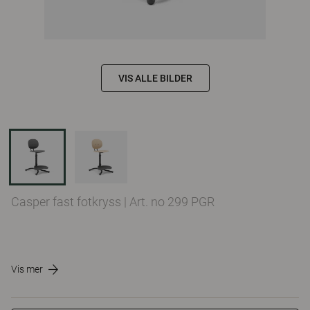
VIS ALLE BILDER
Casper fast fotkryss
|
Art. no 299 PGR
Vis mer