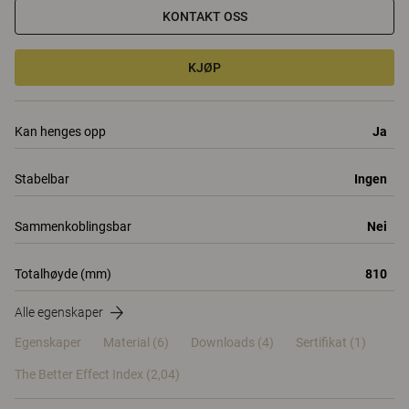
KONTAKT OSS
KJØP
Kan henges opp
Ja
Stabelbar
Ingen
Sammenkoblingsbar
Nei
Totalhøyde (mm)
810
Alle egenskaper
Egenskaper
Material
(6)
Downloads (4)
Sertifikat (
1
)
The Better Effect Index (2,04)