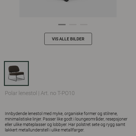
VIS ALLE BILDER
Polar lenestol
|
Art. no T-PO10
Innbydende lenestol med myke, organiske former og stilrene,
minimalistiske linjer. Passer like godt i loungeområder, resepsjoner
eller ulike møteplasser og lobbyer. Har polstret sete og rygg samt
lakkert metallunderstell i ulike metallfarger.