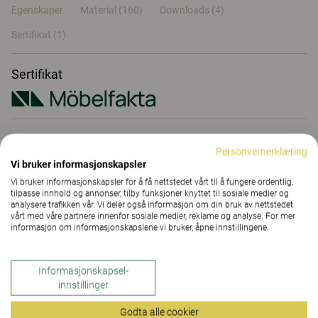
Egenskaper
Material
(160)
Downloads (4)
Sertifikat (
1
)
Sertifikat
Egenskaper
Personvernerklæring
Vi bruker informasjonskapsler
Vi bruker informasjonskapsler for å få nettstedet vårt til å fungere ordentlig,
Material
(160)
tilpasse innhold og annonser, tilby funksjoner knyttet til sosiale medier og
analysere trafikken vår. Vi deler også informasjon om din bruk av nettstedet
vårt med våre partnere innenfor sosiale medier, reklame og analyse. For mer
informasjon om informasjonskapslene vi bruker, åpne innstillingene.
Downloads (
4
)
Informasjonskapsel-
innstillinger
Sertifikat (
1
)
Godta alle cookier