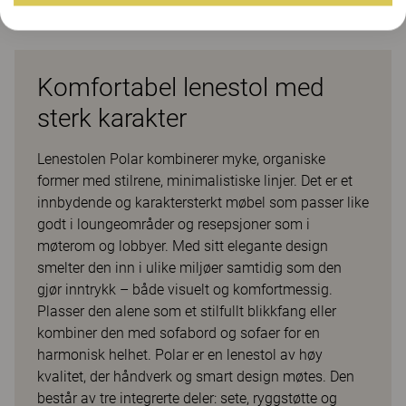
Komfortabel lenestol med
sterk karakter
Lenestolen Polar kombinerer myke, organiske
former med stilrene, minimalistiske linjer. Det er et
innbydende og karaktersterkt møbel som passer like
godt i loungeområder og resepsjoner som i
møterom og lobbyer. Med sitt elegante design
smelter den inn i ulike miljøer samtidig som den
gjør inntrykk – både visuelt og komfortmessig.
Plasser den alene som et stilfullt blikkfang eller
kombiner den med sofabord og sofaer for en
harmonisk helhet. Polar er en lenestol av høy
kvalitet, der håndverk og smart design møtes. Den
består av tre integrerte deler: sete, ryggstøtte og