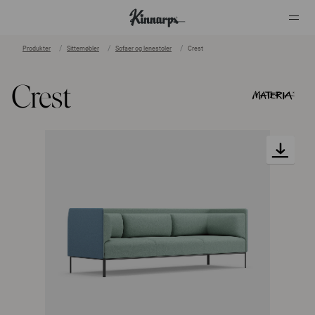
Produkter
Sittemøbler
Sofaer og lenestoler
Crest
?
?
Crest