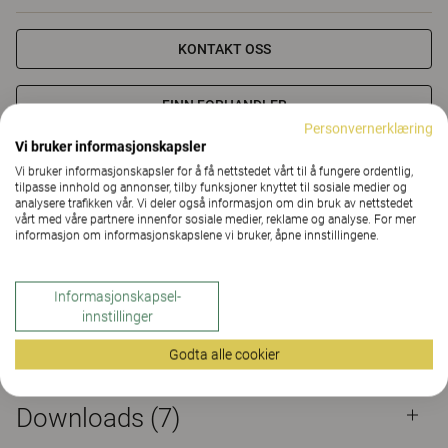
KONTAKT OSS
FINN FORHANDLER
Personvernerklæring
Vi bruker informasjonskapsler
Material
Downloads (7)
The Better Effect Index (2,01)
Vi bruker informasjonskapsler for å få nettstedet vårt til å fungere ordentlig,
tilpasse innhold og annonser, tilby funksjoner knyttet til sosiale medier og
analysere trafikken vår. Vi deler også informasjon om din bruk av nettstedet
Sertifikat
vårt med våre partnere innenfor sosiale medier, reklame og analyse. For mer
informasjon om informasjonskapslene vi bruker, åpne innstillingene.
Informasjonskapsel-
innstillinger
Material
Godta alle cookier
Downloads (
7
)