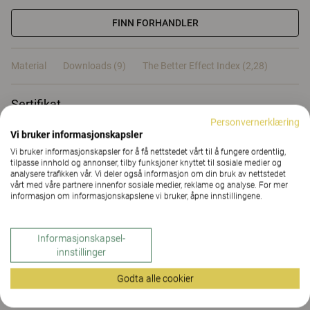
FINN FORHANDLER
Material
Downloads (9)
The Better Effect Index (2,28)
Sertifikat
Personvernerklæring
Vi bruker informasjonskapsler
Vi bruker informasjonskapsler for å få nettstedet vårt til å fungere ordentlig,
tilpasse innhold og annonser, tilby funksjoner knyttet til sosiale medier og
analysere trafikken vår. Vi deler også informasjon om din bruk av nettstedet
Material
vårt med våre partnere innenfor sosiale medier, reklame og analyse. For mer
informasjon om informasjonskapslene vi bruker, åpne innstillingene.
Downloads (
9
)
Informasjonskapsel-
innstillinger
Godta alle cookier
The Better Effect Index (2,28)