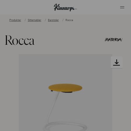
Produkter
Sittemøbler
Barstoler
Rocca
?
?
Rocca