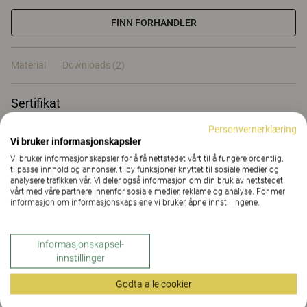
FINN FORHANDLER
Material
Downloads (2)
Sertifikat
Personvernerklæring
Vi bruker informasjonskapsler
Vi bruker informasjonskapsler for å få nettstedet vårt til å fungere ordentlig,
tilpasse innhold og annonser, tilby funksjoner knyttet til sosiale medier og
analysere trafikken vår. Vi deler også informasjon om din bruk av nettstedet
Material
vårt med våre partnere innenfor sosiale medier, reklame og analyse. For mer
informasjon om informasjonskapslene vi bruker, åpne innstillingene.
Downloads (
2
)
Informasjonskapsel-
innstillinger
Godta alle cookier