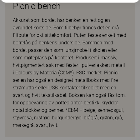
Picnic bench
Akkurat som bordet har benken en rett og en
avrundet kortside. Som tilbehør finnes det en grå
filtpute for økt sittekomfort. Puten festes enkelt med
borrelås på benkens underside. Sammen med
bordet passer den som lunsjmøbel i skolen eller
som møteplass på kontoret. Produsert i massiv,
hvitpigmentert ask med fester i pulverlakkert metall
i Colours by Materia (CbM*). FSC-merket. Picnic-
serien har også en designet metallboks med fire
strømuttak eller USB-kontakter tilkoblet med en
svart og hvit tekstilkabel. Boksen kan også fås tom,
for oppbevaring av potteplanter, bestikk, krydder,
notatblokker og penner. *CbM = beige, sennepsgul,
støvrosa, rustrød, burgunderrød, blågrå, grønn, grå,
mørkegrå, svart, hvit.