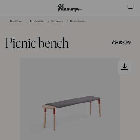
Produkter
Sittemøbler
Barstoler
Picnic bench
?
?
Picnic bench