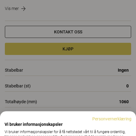
Vis mer
KONTAKT OSS
KJØP
Stabelbar
Ingen
Stabelbar (st)
0
Totalhøyde (mm)
1060
Totaldybde (mm)
880
Personvernerklæring
Vi bruker informasjonskapsler
Alle egenskaper
Vi bruker informasjonskapsler for å få nettstedet vårt til å fungere ordentlig,