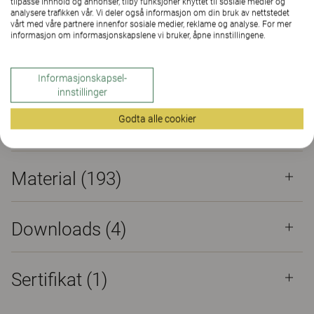
tilpasse innhold og annonser, tilby funksjoner knyttet til sosiale medier og
Egenskaper
Material
(193)
Downloads (4)
analysere trafikken vår. Vi deler også informasjon om din bruk av nettstedet
vårt med våre partnere innenfor sosiale medier, reklame og analyse. For mer
Sertifikat (
1
)
informasjon om informasjonskapslene vi bruker, åpne innstillingene.
Sertifikat
Informasjonskapsel-
innstillinger
Godta alle cookier
Egenskaper
Material
(193)
Downloads (
4
)
Sertifikat (
1
)