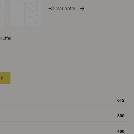
+3
Varianter
skuffer
ØP
612
800
400