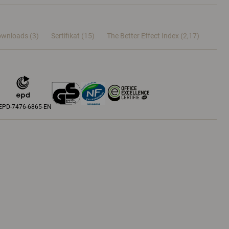
wnloads (3)
Sertifikat (
15
)
The Better Effect Index (2,17)
EPD-7476-6865-EN