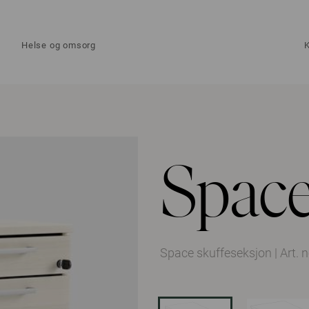
Helse og omsorg
Spac
Space skuffeseksjon
|
Art. 