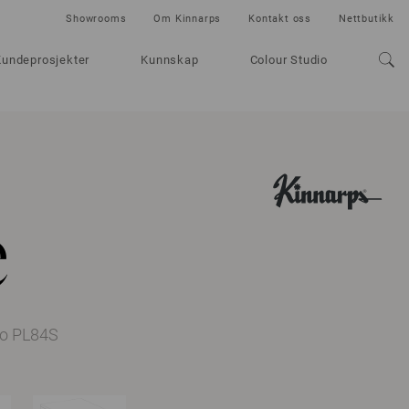
Showrooms
Om Kinnarps
Kontakt oss
Nettbutikk
Kundeprosjekter
Kunnskap
Colour Studio
e
no PL84S