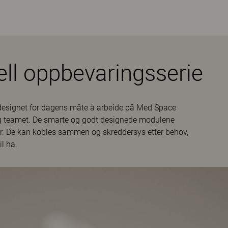
ell oppbevaringsserie
e designet for dagens måte å arbeide på Med Space
t og teamet. De smarte og godt designede modulene
elser. De kan kobles sammen og skreddersys etter behov,
l ha.