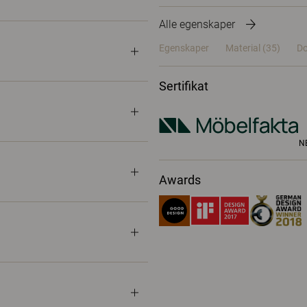
Alle egenskaper
Egenskaper
Material
(35)
Do
Sertifikat
N
Awards