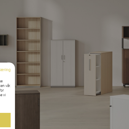
læring
se
ken vår.
for
e vi