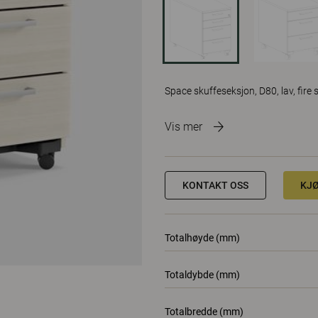
Space skuffeseksjon, D80, lav, fire 
Vis mer
KONTAKT OSS
KJ
Totalhøyde (mm)
Totaldybde (mm)
Totalbredde (mm)